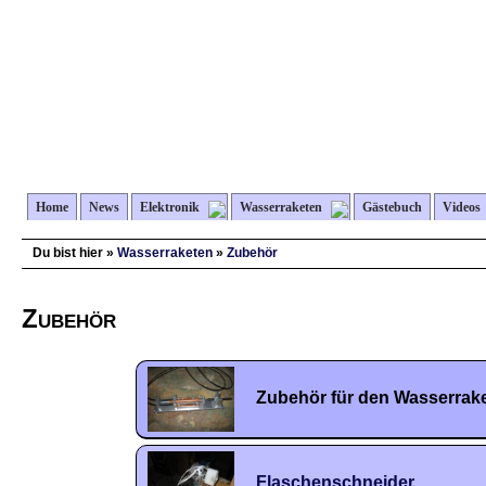
Home
News
Elektronik
Wasserraketen
Gästebuch
Videos
Du bist hier »
Wasserraketen
»
Zubehör
Zubehör
Zubehör für den Wasserrak
Flaschenschneider