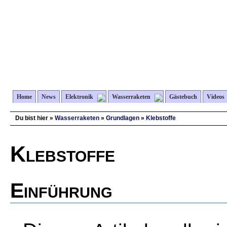
Home
News
Elektronik
Wasserraketen
Gästebuch
Videos
Du bist hier »
Wasserraketen
»
Grundlagen
»
Klebstoffe
Klebstoffe
Einführung