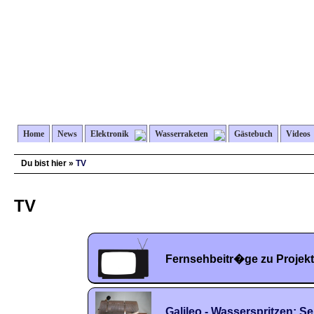
Home
News
Elektronik
Wasserraketen
Gästebuch
Videos
Du bist hier »
TV
TV
Fernsehbeitr�ge zu Projekt
Galileo - Wasserspritzen: S