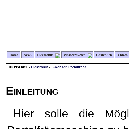
Home
News
Elektronik
Wasserraketen
Gästebuch
Videos
Du bist hier »
Elektronik
»
3-Achsen Portalfräse
Einleitung
Hier solle die Mög