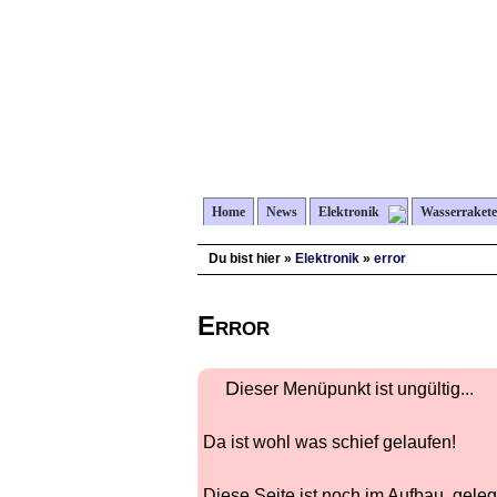
Home
News
Elektronik
Wasserraket
Du bist hier »
Elektronik
»
error
Error
Dieser Menüpunkt ist ungültig...
Da ist wohl was schief gelaufen!
Diese Seite ist noch im Aufbau, gel