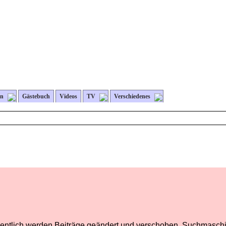
en
Gästebuch
Videos
TV
Verschiedenes
egentlich werden Beiträge geändert und verschoben. Suchmaschi