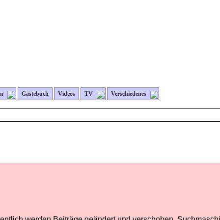
en
Gästebuch
Videos
TV
Verschiedenes
egentlich werden Beiträge geändert und verschoben. Suchmaschi