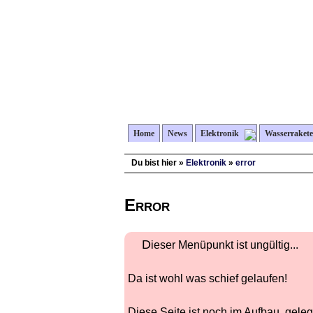
Home
News
Elektronik
Wasserraket
Du bist hier »
Elektronik
»
error
Error
Dieser Menüpunkt ist ungültig...
Da ist wohl was schief gelaufen!
Diese Seite ist noch im Aufbau, gel