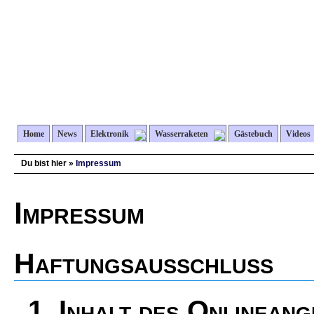
Home
News
Elektronik
Wasserraketen
Gästebuch
Videos
Du bist hier »
Impressum
Impressum
Haftungsausschluss
1. Inhalt des Onlinean