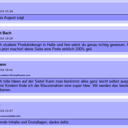
024 15:39
s August sagt
t Bach
024 19:28
h studiere Produktdesign in Halle und hier wärst du genau richtig gewesen, 
 jetzt machst! deine Seite eine Perle wirklich 100% geil
ann
016 18:41
w.welche-hifi-kopfhoerer.com
ch tolle Ideen auf der Seite! Kann man bestimmt alles ganz leicht selbst ausp
it Kindern finde ich die Wasserrakten eine super Idee. Wir werden das best
bieren.
y
016 13:47
.trennschleifer.info
nde Inhalte und Grundlagen, danke dafür.