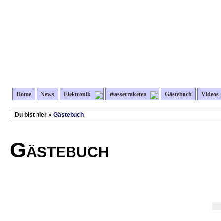
Home
News
Elektronik
Wasserraketen
Gästebuch
Videos
Du bist hier »
Gästebuch
Gästebuch