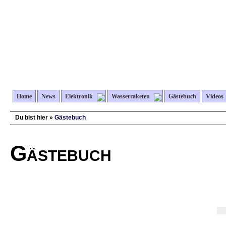
Home
News
Elektronik
Wasserraketen
Gästebuch
Videos
Du bist hier »
Gästebuch
Gästebuch